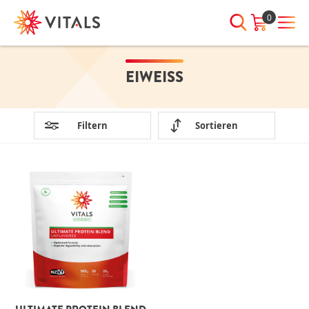
0
EIWEISS
ANMELDEN
HABEN SIE NOCH
FRAGEN?
E-Mail-Adresse
Wir sind jeden Tag für Sie da!
Filtern
Sortieren
Wenn wir Ihnen irgendwie
behilflich sein können, nehmen
Sie bitte Kontakt mit uns auf:
Passwort
00800 7887 7887
Passwort
Passwort
anzeigen
vergessen?
Angemeldet
bleiben