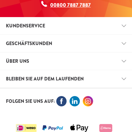
00800 7887 7887
KUNDENSERVICE
KONTAKT
GESCHÄFTSKUNDEN
ZAHLUNGSINFORMATIONEN
GESCHÄFTSKONTO
IMPRESSUM
ÜBER UNS
VORTEILE FÜR GESCHÄFTSKUNDEN
VERSANDINFORMATIONEN
VITALS
FREIE STELLEN
BLEIBEN SIE AUF DEM LAUFENDEN
ORTHOKNOWLEDGE
VITAL BLOG
ABONNIEREN SIE JETZT DEN NEWSLETTER UND
FOLGEN SIE UNS AUF:
BLEIBEN SIE AUF DEM LAUFENDEN
ANMELDUNG