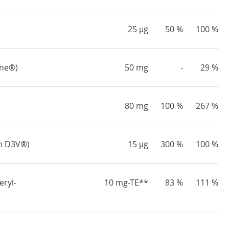
25 μg
50 %
100 %
ine®)
50 mg
-
29 %
80 mg
100 %
267 %
in D3V®)
15 μg
300 %
100 %
eryl-
10 mg-TE**
83 %
111 %