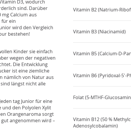
 Vitamin D3, wodurch
rderlich sind. Darüber
Vitamin B2 (Natrium-Ribof
0 mg Calcium aus
für ein
Junior wird den Vergleich
Vitamin B3 (Niacinamid)
our bestehen!
ollen Kinder sie einfach
Vitamin B5 (Calcium-D-Pa
aber wegen der negativen
htet. Die Entwicklung
ker ist eine ziemliche
Vitamin B6 (Pyridoxal-5'-
en nämlich von Natur aus
ind längst nicht alle
Folat (5-MTHF-Glucosamins
den tag Junior für eine
 und den Polyolen Xylit
hen Orangenaroma sorgt
Vitamin B12 (50 % Methyl
n gut angenommen wird –
Adenosylcobalamin)