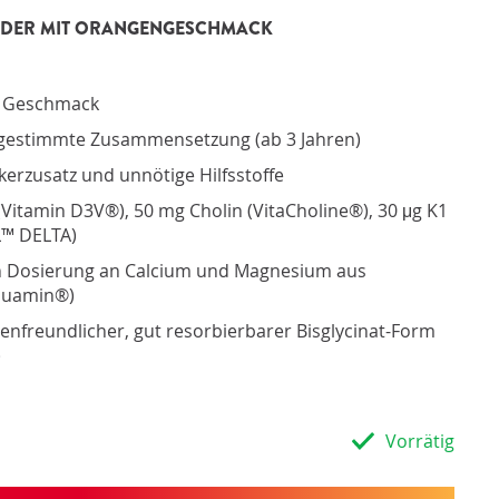
fessionelle Produktinformationen
KINDER MIT ORANGENGESCHMACK
fessionelle Unterstützung
ates und Publikationen der Stiftung OrthoKnowledge
ional: Lieferung an den Kunden oder Patienten
ional: Kommissionssystem
r Geschmack
abgestimmte Zusammensetzung (ab 3 Jahren)
erzusatz und unnötige Hilfsstoffe
(Vitamin D3V®), 50 mg Cholin (VitaCholine®), 30 μg K1
L™ DELTA)
en Dosierung an Calcium und Magnesium aus
Aquamin®)
enfreundlicher, gut resorbierbarer Bisglycinat-Form
)
Vorrätig