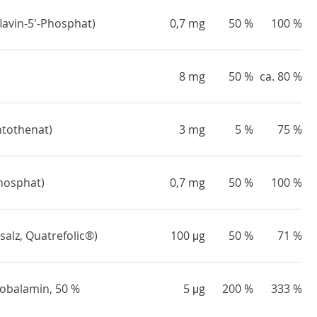
lavin-5'-Phosphat)
0,7 mg
50 %
100 %
8 mg
50 %
ca. 80 %
ntothenat)
3 mg
5 %
75 %
Phosphat)
0,7 mg
50 %
100 %
alz, Quatrefolic®)
100 μg
50 %
71 %
cobalamin, 50 %
5 μg
200 %
333 %