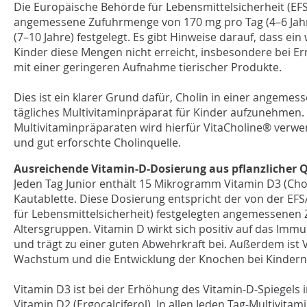
Die Europäische Behörde für Lebensmittelsicherheit (EFS
angemessene Zufuhrmenge von 170 mg pro Tag (4–6 Jah
(7–10 Jahre) festgelegt. Es gibt Hinweise darauf, dass ei
Kinder diese Mengen nicht erreicht, insbesondere bei 
mit einer geringeren Aufnahme tierischer Produkte.
Dies ist ein klarer Grund dafür, Cholin in einer angemes
tägliches Multivitaminpräparat für Kinder aufzunehmen. I
Multivitaminpräparaten wird hierfür VitaCholine® verwe
und gut erforschte Cholinquelle.
Ausreichende Vitamin-D-Dosierung aus pflanzlicher Q
Jeden Tag Junior enthält 15 Mikrogramm Vitamin D3 (Chol
Kautablette. Diese Dosierung entspricht der von der EF
für Lebensmittelsicherheit) festgelegten angemessenen Z
Altersgruppen. Vitamin D wirkt sich positiv auf das Im
und trägt zu einer guten Abwehrkraft bei. Außerdem ist 
Wachstum und die Entwicklung der Knochen bei Kindern
Vitamin D3 ist bei der Erhöhung des Vitamin-D-Spiegels 
Vitamin D2 (Ergocalciferol). In allen Jeden Tag-Multivita