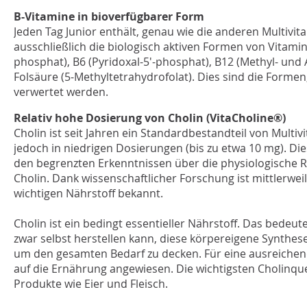
B-Vitamine in bioverfügbarer Form
Jeden Tag Junior enthält, genau wie die anderen Multivit
ausschließlich die biologisch aktiven Formen von Vitamin 
phosphat), B6 (Pyridoxal-5'-phosphat), B12 (Methyl- un
Folsäure (5-Methyltetrahydrofolat). Dies sind die Formen
verwertet werden.
Relativ hohe Dosierung von Cholin (VitaCholine®)
Cholin ist seit Jahren ein Standardbestandteil von Multi
jedoch in niedrigen Dosierungen (bis zu etwa 10 mg). Die
den begrenzten Erkenntnissen über die physiologische R
Cholin. Dank wissenschaftlicher Forschung ist mittlerwei
wichtigen Nährstoff bekannt.
Cholin ist ein bedingt essentieller Nährstoff. Das bedeut
zwar selbst herstellen kann, diese körpereigene Synthese
um den gesamten Bedarf zu decken. Für eine ausreichen
auf die Ernährung angewiesen. Die wichtigsten Cholinquel
Produkte wie Eier und Fleisch.