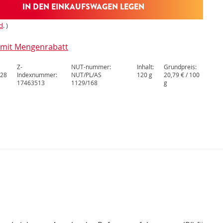
IN DEN EINKAUFSWAGEN LEGEN
d
. )
l mit Mengenrabatt
Z-
NUT-nummer:
Inhalt:
Grundpreis:
28
Indexnummer:
NUT/PL/AS
120 g
20,79 € / 100
17463513
1129/168
g
N