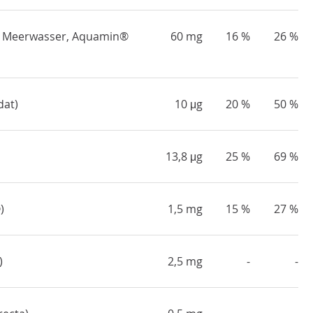
s Meerwasser, Aquamin®
60 mg
16 %
26 %
dat)
10 μg
20 %
50 %
13,8 μg
25 %
69 %
)
1,5 mg
15 %
27 %
)
2,5 mg
-
-