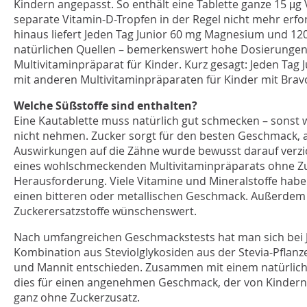
Kindern angepasst. So enthält eine Tablette ganze 15 μg
separate Vitamin-D-Tropfen in der Regel nicht mehr erfo
hinaus liefert Jeden Tag Junior 60 mg Magnesium und 12
natürlichen Quellen – bemerkenswert hohe Dosierungen 
Multivitaminpräparat für Kinder. Kurz gesagt: Jeden Tag 
mit anderen Multivitaminpräparaten für Kinder mit Brav
Welche Süßstoffe sind enthalten?
Eine Kautablette muss natürlich gut schmecken – sonst w
nicht nehmen. Zucker sorgt für den besten Geschmack, 
Auswirkungen auf die Zähne wurde bewusst darauf verzic
eines wohlschmeckenden Multivitaminpräparats ohne Zuc
Herausforderung. Viele Vitamine und Mineralstoffe hab
einen bitteren oder metallischen Geschmack. Außerdem s
Zuckerersatzstoffe wünschenswert.
Nach umfangreichen Geschmackstests hat man sich bei Je
Kombination aus Steviolglykosiden aus der Stevia-Pflanze
und Mannit entschieden. Zusammen mit einem natürlic
dies für einen angenehmen Geschmack, der von Kinder
ganz ohne Zuckerzusatz.