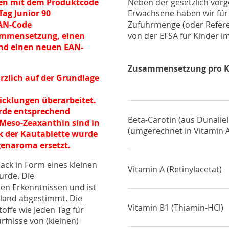
tten mit dem Produktcode
Neben der gesetzlich vor
ag Junior 90
Erwachsene haben wir für
AN-Code
Zufuhrmenge (oder Refere
ammensetzung, einen
von der EFSA für Kinder im
nd einen neuen EAN-
Zusammensetzung pro K
zlich auf der Grundlage
cklungen überarbeitet.
urde entsprechend
Beta-Carotin (aus Dunaliell
 Meso-Zeaxanthin sind in
(umgerechnet in Vitamin 
k der Kautablette wurde
genaroma ersetzt.
ack in Form eines kleinen
Vitamin A (Retinylacetat)
wurde. Die
en Erkenntnissen und ist
hland abgestimmt. Die
Vitamin B1 (Thiamin-HCl)
offe wie Jeden Tag für
rfnisse von (kleinen)