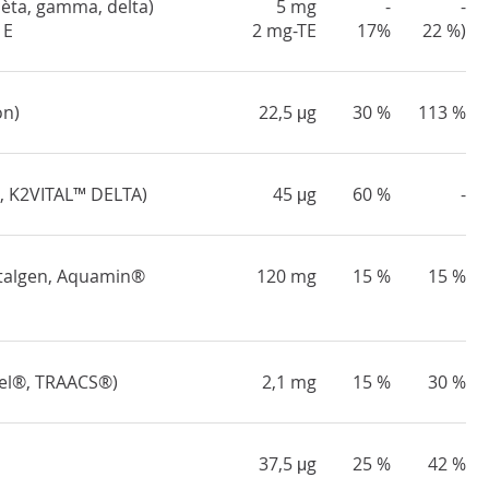
èta, gamma, delta)
5 mg
-
-
 E
2 mg-TE
17%
22 %)
on)
22,5 μg
30 %
113 %
, K2VITAL™ DELTA)
45 μg
60 %
-
otalgen, Aquamin®
120 mg
15 %
15 %
chel®, TRAACS®)
2,1 mg
15 %
30 %
37,5 μg
25 %
42 %