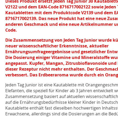
Dieses Produkt ersetzt Jeden Tag Junior 30 Kautable
V2122 und dem EAN-Code 8716717002122 sowie Jeden T
Kautabletten mit dem Produktcode V2139 und dem E
8716717002139.
Das neue Produkt hat eine neue Zus
anderen Geschmack und
eine neue Artikelnummer u
Code.
Die Zusammensetzung von Jeden Tag Junior wurde kür
neuer wissenschaftlicher Erkenntnisse, aktueller
Ernährungsumfrageergebnisse und gesetzlicher Entwi
Die Dosierung einiger Vitamine und Mineralstoffe w
angepasst. Kupfer, Mangan, Zitrusbioflavonoide und
dieser Rezeptur nicht mehr enthalten. Der Geschmac
verbessert. Das Erdbeeraroma wurde durch ein Oran
Jeden Tag Junior ist eine Kautablette mit Orangengeschm
Elefanten, die speziell für Kinder ab 3 Jahren entwickelt 
Zusammensetzung basiert auf aktuellen wissenschaftlich
auf die Ernährungsbedürfnisse kleiner Kinder in Deutsc
Kautablette enthält fast dieselben hochwertigen Inhaltsst
Erwachsene, allerdings sind die Dosierungen an die Bedü