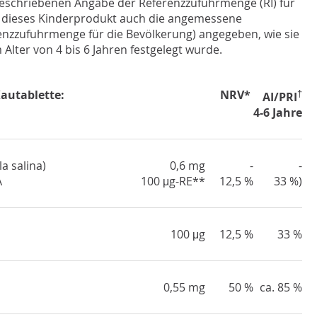
geschriebenen Angabe der Referenzzufuhrmenge (RI) für
 dieses Kinderprodukt auch die angemessene
nzzufuhrmenge für die Bevölkerung) angegeben, wie sie
 Alter von 4 bis 6 Jahren festgelegt wurde.
autablette:
NRV*
†
AI/PRI
4-6 Jahre
a salina)
0,6 mg
-
-
A
100 μg-RE**
12,5 %
33 %)
100 μg
12,5 %
33 %
0,55 mg
50 %
ca. 85 %