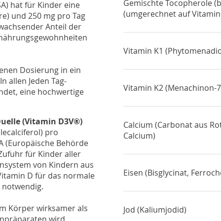
Gemischte Tocopherole (b
A) hat für Kinder eine
(umgerechnet auf Vitamin
re) und 250 mg pro Tag
n wachsender Anteil der
Ernährungsgewohnheiten
Vitamin K1 (Phytomenadi
senen Dosierung in ein
n allen Jeden Tag-
Vitamin K2 (Menachinon-7
ndet, eine hochwertige
uelle (Vitamin D3V®)
Calcium (Carbonat aus R
ecalciferol) pro
Calcium)
SA (Europäische Behörde
ufuhr für Kinder aller
munsystem von Kindern aus
Eisen (Bisglycinat, Ferro
Vitamin D für das normale
 notwendig.
im Körper wirksamer als
Jod (Kaliumjodid)
minpräparaten wird