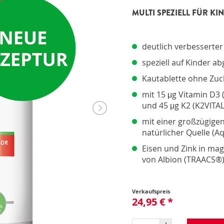
Pro
MULTI SPEZIELL FÜR 
Pro
Upd
Opt
Opt
deutlich verbesserte
speziell auf Kinder 
Kautablette ohne Zuck
mit 15 μg Vitamin D3 
und 45 μg K2 (K2VITA
mit einer großzügig
natürlicher Quelle (
Eisen und Zink in mag
von Albion (TRAACS®
Verkaufspreis
24,95 € *