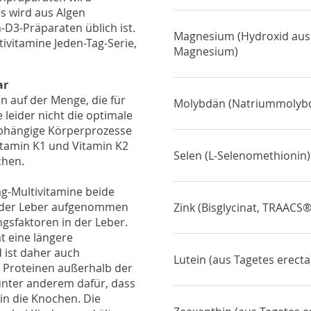
s wird aus Algen
-D3-Präparaten üblich ist.
Magnesium (Hydroxid au
tivitamine Jeden-Tag-Serie,
Magnesium)
ar
en auf der Menge, die für
Molybdän (Natriummolyb
 leider nicht die optimale
abhängige Körperprozesse
itamin K1 und Vitamin K2
Selen (L-Selenomethionin)
chen.
ag-Multivitamine beide
n der Leber aufgenommen
Zink (Bisglycinat, TRAACS®
gsfaktoren in der Leber.
t eine längere
d ist daher auch
Lutein (aus Tagetes erecta
n Proteinen außerhalb der
unter anderem dafür, dass
 in die Knochen. Die