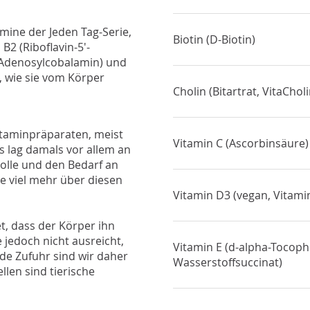
amine der Jeden Tag-Serie,
Biotin (D-Biotin)
B2 (Riboflavin-5'-
d Adenosylcobalamin) und
, wie sie vom Körper
Cholin (Bitartrat, VitaChol
vitaminpräparaten, meist
Vitamin C (Ascorbinsäure)
s lag damals vor allem an
olle und den Bedarf an
le viel mehr über diesen
Vitamin D3 (vegan, Vitam
et, dass der Körper ihn
 jedoch nicht ausreicht,
Vitamin E (d-alpha-Tocoph
de Zufuhr sind wir daher
Wasserstoffsuccinat)
len sind tierische