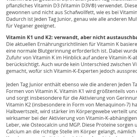
pflanzliches Vitamin D3 (Vitamin D3V®) verwendet. Diese
gewonnen und nicht aus Schafwollfett, wie es bei Vitamin
Dadurch ist Jeden Tag Junior, genau wie alle anderen Mul
für Veganer geeignet.
Vitamin K1 und K2: verwandt, aber nicht austauschb
Die aktuellen Ernährungsrichtlinien für Vitamin K basier
eine normale Blutgerinnung erforderlich ist. Dabei wurde
Zufuhr von Vitamin K im Hinblick auf andere Vitamin-K-
berücksichtigt. Auch wurde kein Unterschied zwischen V
gemacht, wofür sich Vitamin-K-Experten jedoch ausspre
Jeden Tag Junior enthält ebenso wie die anderen Jeden T
Formen von Vitamin K. Vitamin K1 wird größtenteils vo
und sorgt insbesondere für die Aktivierung von Gerinnun
Vitamin K2 (insbesondere in Form von Menaquinon-7) ha
Halbwertszeit, wird stärker im Körpergewebe verteilt un
wirksamer bei der Aktivierung von Vitamin-K-abhängige
Leber, wie Osteocalcin und MGP. Diese Proteine sorgen 
Calcium an die richtige Stelle im Körper gelangt, nämlich