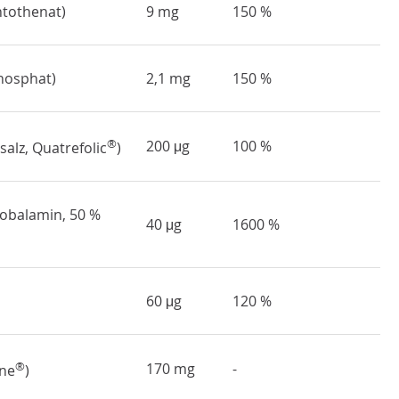
ntothenat)
9 mg
150 %
Phosphat)
2,1 mg
150 %
®
200 μg
100 %
alz, Quatrefolic
)
obalamin, 50 %
40 μg
1600 %
60 μg
120 %
®
170 mg
-
ine
)