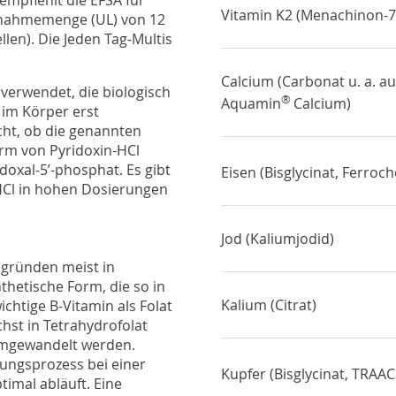
mpfiehlt die EFSA für
Vitamin K2 (Menachinon-7
ufnahmemenge (UL) von 12
len). Die Jeden Tag-Multis
Calcium (Carbonat u. a. au
 verwendet, die biologisch
®
Aquamin
Calcium)
 im Körper erst
ht, ob die genannten
rm von Pyridoxin-HCl
doxal-5’-phosphat. Es gibt
Eisen (Bisglycinat, Ferroch
-HCl in hohen Dosierungen
Jod (Kaliumjodid)
sgründen meist in
thetische Form, die so in
Kalium (Citrat)
chtige B-Vitamin als Folat
st in Tetrahydrofolat
umgewandelt werden.
ungsprozess bei einer
Kupfer (Bisglycinat, TRAA
imal abläuft. Eine