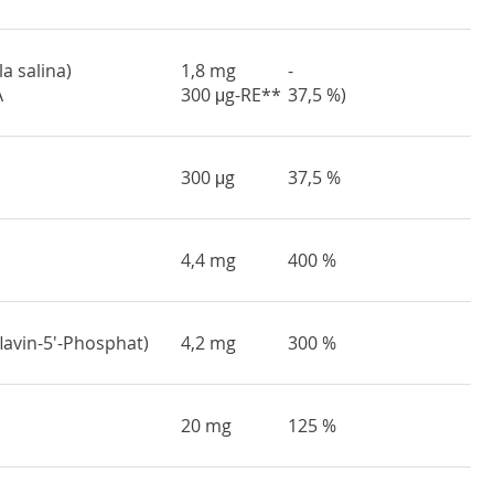
a salina)
1,8 mg
-
A
300 μg-RE**
37,5 %)
300 μg
37,5 %
4,4 mg
400 %
lavin-5'-Phosphat)
4,2 mg
300 %
20 mg
125 %