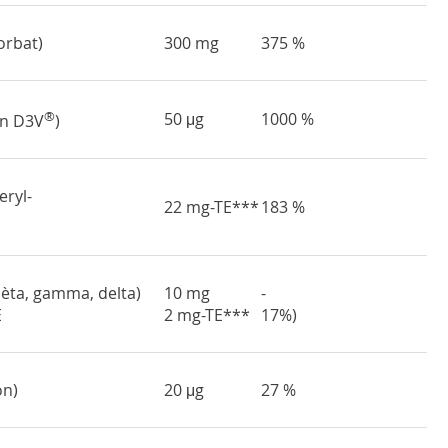
orbat)
300 mg
375 %
®
50 μg
1000 %
in D3V
)
eryl-
22 mg-TE***
183 %
èta, gamma, delta)
10 mg
-
E
2 mg-TE***
17%)
on)
20 μg
27 %