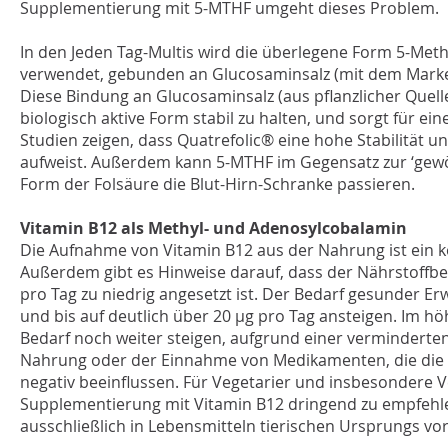
Supplementierung mit 5-MTHF umgeht dieses Problem.
In den Jeden Tag-Multis wird die überlegene Form 5-Meth
verwendet, gebunden an Glucosaminsalz (mit dem Mark
Diese Bindung an Glucosaminsalz (aus pflanzlicher Quelle
biologisch aktive Form stabil zu halten, und sorgt für e
Studien zeigen, dass Quatrefolic® eine hohe Stabilität u
aufweist. Außerdem kann 5-MTHF im Gegensatz zur ‘gewö
Form der Folsäure die Blut-Hirn-Schranke passieren.
Vitamin B12 als Methyl- und Adenosylcobalamin
Die Aufnahme von Vitamin B12 aus der Nahrung ist ein 
Außerdem gibt es Hinweise darauf, dass der Nährstoffbe
pro Tag zu niedrig angesetzt ist. Der Bedarf gesunder E
und bis auf deutlich über 20 µg pro Tag ansteigen. Im hö
Bedarf noch weiter steigen, aufgrund einer vermindert
Nahrung oder der Einnahme von Medikamenten, die die
negativ beeinflussen. Für Vegetarier und insbesondere V
Supplementierung mit Vitamin B12 dringend zu empfehl
ausschließlich in Lebensmitteln tierischen Ursprungs v