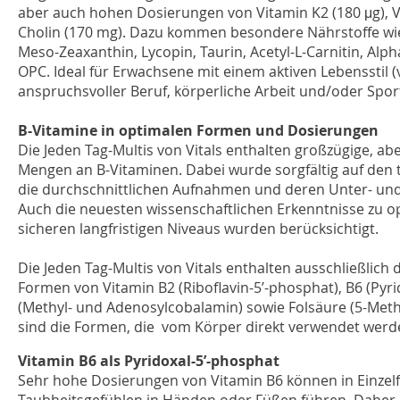
aber auch hohen Dosierungen von Vitamin K2 (180 μg), V
Cholin (170 mg). Dazu kommen besondere Nährstoffe wie
Meso-Zeaxanthin, Lycopin, Taurin, Acetyl-L-Carnitin, Alp
OPC. Ideal für Erwachsene mit einem aktiven Lebensstil (vo
anspruchsvoller Beruf, körperliche Arbeit und/oder Sport
B-Vitamine in optimalen Formen und Dosierungen
Die Jeden Tag-Multis von Vitals enthalten großzügige, a
Mengen an B-Vitaminen. Dabei wurde sorgfältig auf den t
die durchschnittlichen Aufnahmen und deren Unter- un
Auch die neuesten wissenschaftlichen Erkenntnisse zu
sicheren langfristigen Niveaus wurden berücksichtigt.
Die Jeden Tag-Multis von Vitals enthalten ausschließlich d
Formen von Vitamin B2 (Riboflavin-5’-phosphat), B6 (Pyri
(Methyl- und Adenosylcobalamin) sowie Folsäure (5-Methy
sind die Formen, die vom Körper direkt verwendet werd
Vitamin B6 als Pyridoxal-5’-phosphat
Sehr hohe Dosierungen von Vitamin B6 können in Einzelf