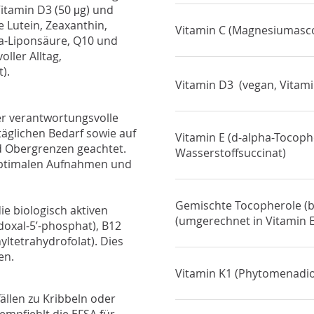
itamin D3 (50 μg) und
 Lutein, Zeaxanthin,
Vitamin C (Magnesiumasc
ha-Liponsäure, Q10 und
ller Alltag,
).
Vitamin D3 (vegan, Vitam
ber verantwortungsvolle
äglichen Bedarf sowie auf
Vitamin E (d-alpha-Tocoph
d Obergrenzen geachtet.
Wasserstoffsuccinat)
 optimalen Aufnahmen und
Gemischte Tocopherole (b
ie biologisch aktiven
(umgerechnet in Vitamin 
doxal-5’-phosphat), B12
ltetrahydrofolat). Dies
en.
Vitamin K1 (Phytomenadi
ällen zu Kribbeln oder