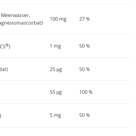
 Meerwasser,
100 mg
27 %
gnesiumascorbat)
®
1 mg
50 %
ACS
)
dat)
25 μg
50 %
55 μg
100 %
5 mg
50 %
)