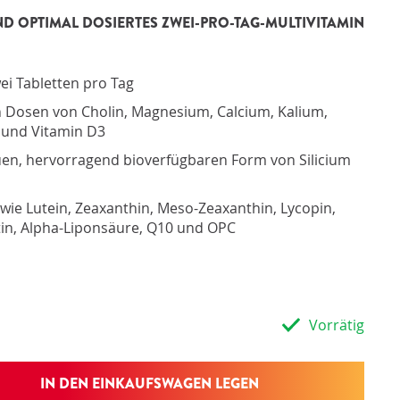
fessionelle Produktinformationen
D OPTIMAL DOSIERTES ZWEI-PRO-TAG-MULTIVITAMIN
fessionelle Unterstützung
ates und Publikationen der Stiftung OrthoKnowledge
ional: Lieferung an den Kunden oder Patienten
ional: Kommissionssystem
ei Tabletten pro Tag
n Dosen von Cholin, Magnesium, Calcium, Kalium,
2 und Vitamin D3
uen, hervorragend bioverfügbaren Form von Silicium
e wie Lutein, Zeaxanthin, Meso-Zeaxanthin, Lycopin,
itin, Alpha-Liponsäure, Q10 und OPC
Vorrätig
IN DEN EINKAUFSWAGEN LEGEN