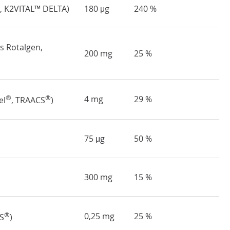
,
K2VITAL™ DELTA
)
180 μg
240 %
s Rotalgen,
200 mg
25 %
®
®
4 mg
29 %
el
, TRAACS
)
75 μg
50 %
300 mg
15 %
®
0,25 mg
25 %
CS
)