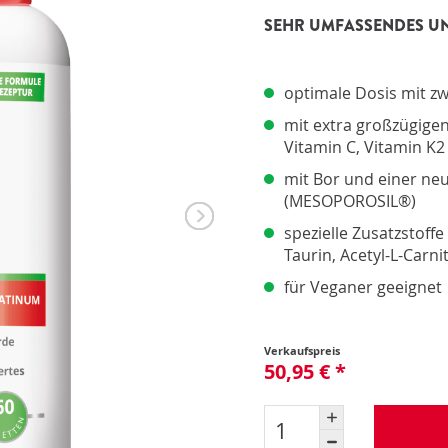
Pro
SEHR UMFASSENDES UN
Pro
Upd
Opt
Opt
optimale Dosis mit zw
mit extra großzügige
Vitamin C, Vitamin K
mit Bor und einer ne
(MESOPOROSIL®)
spezielle Zusatzstoff
Taurin, Acetyl-L-Carn
für Veganer geeignet
Verkaufspreis
50,95 € *