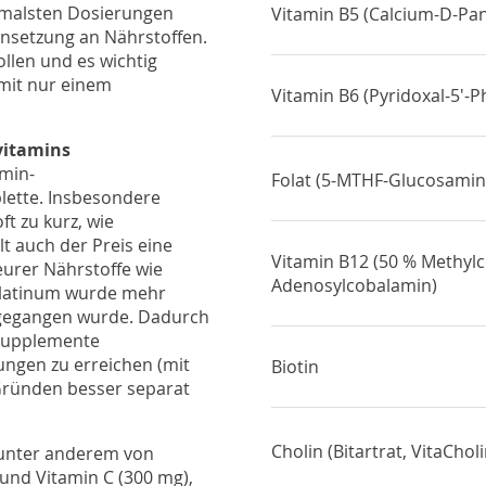
timalsten Dosierungen
Vitamin B5 (Calcium-D-Pa
nsetzung an Nährstoffen.
ollen und es wichtig
 mit nur einem
Vitamin B6 (Pyridoxal-5'-
vitamins
amin-
Folat (5-MTHF-Glucosamins
blette. Insbesondere
t zu kurz, wie
t auch der Preis eine
Vitamin B12 (
50 % Methylc
teurer Nährstoffe wie
Adenosylcobalamin
)
 Platinum wurde mehr
sgegangen wurde. Dadurch
issupplemente
ngen zu erreichen (mit
Biotin
ründen besser separat
Cholin (Bitartrat, VitaChol
 unter anderem von
und Vitamin C (300 mg),