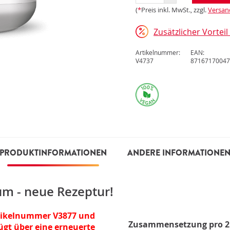
(
*
Preis inkl. MwSt., zzgl.
Versan
Zusätzlicher Vortei
Artikelnummer:
EAN:
V4737
87167170047
PRODUKTINFORMATIONEN
ANDERE INFORMATIONE
um - neue Rezeptur!
Artikelnummer V3877 und
Zusammensetzung pro 2 
gt über eine erneuerte