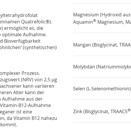
Magnesium (Hydroxid aus
yltetrahydrofolat
®
ennamen Quatrefolic®).
Aquamin
Magnesium, Ma
) ermöglicht es, die
ine optimale Aufnahme.
nd Bioverfügbarkeit
Mangan (Bisglycinat, TRA
hnlichen’ (synthetischen)
Molybdän (Natriummolyb
komplexer Prozess.
zugswert (NRV) von 2,5 µg
rwachsener kann variieren
Selen (L-Selenomethionin)
heren Alter kann der
en Aufnahme aus der
 Vitamin-B12-Aufnahme
®
Zink (Bisglycinat, TRAACS
eganer ist eine
en, da Vitamin B12 nahezu
orkommt.