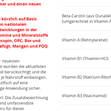
mer und einen neuen
Beta-Carotin (aus Dunaliell
kürzlich auf Basis
(umgerechnet in Vitamin 
ten
nationalen
ntwicklungen in der
tamine und Mineralstoffe
Vitamin A (Retinylacetat)
copin, OPC, Bor und
ugefügt. Mangan und PQQ
Vitamin B1 (Thiamin-HCl)
er neuesten
i wurden die aktuellsten
d berücksichtigt und die
Vitamin B2 (Natrium-Ribof
e Nährstoff einbezogen.
zifisch auf eine
ige Anwendung sicher.
Vitamin B3 (Niacinamid)
rt. Die Zusatzbezeichnung
 und umfassendste
ers für dieses