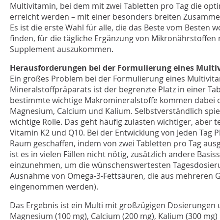
Multivitamin, bei dem mit zwei Tabletten pro Tag die op
erreicht werden – mit einer besonders breiten Zusamme
Es ist die erste Wahl für alle, die das Beste vom Besten w
finden, für die tägliche Ergänzung von Mikronährstoffen
Supplement auszukommen.
Herausforderungen bei der Formulierung eines Multi
Ein großes Problem bei der Formulierung eines Multivit
Mineralstoffpräparats ist der begrenzte Platz in einer Ta
bestimmte wichtige Makromineralstoffe kommen dabei of
Magnesium, Calcium und Kalium. Selbstverständlich spiel
wichtige Rolle. Das geht häufig zulasten wichtiger, aber 
Vitamin K2 und Q10. Bei der Entwicklung von Jeden Tag
Raum geschaffen, indem von zwei Tabletten pro Tag au
ist es in vielen Fällen nicht nötig, zusätzlich andere Bas
einzunehmen, um die wünschenswertesten Tagesdosieru
Ausnahme von Omega-3-Fettsäuren, die aus mehreren G
eingenommen werden).
Das Ergebnis ist ein Multi mit großzügigen Dosierungen
Magnesium (100 mg), Calcium (200 mg), Kalium (300 mg) 