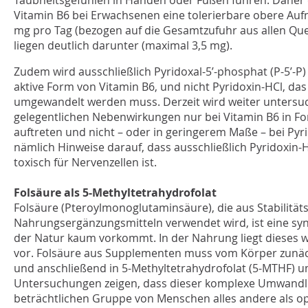
Taubheitsgefühlen in Händen oder Füßen führen. Daher e
Vitamin B6 bei Erwachsenen eine tolerierbare obere A
mg pro Tag (bezogen auf die Gesamtzufuhr aus allen Quel
liegen deutlich darunter (maximal 3,5 mg).
Zudem wird ausschließlich Pyridoxal-5’-phosphat (P-5’-P)
aktive Form von Vitamin B6, und nicht Pyridoxin-HCl, das
umgewandelt werden muss. Derzeit wird weiter untersuc
gelegentlichen Nebenwirkungen nur bei Vitamin B6 in Fo
auftreten und nicht – oder in geringerem Maße – bei Pyri
nämlich Hinweise darauf, dass ausschließlich Pyridoxin
toxisch für Nervenzellen ist.
Folsäure als 5-Methyltetrahydrofolat
Folsäure (Pteroylmonoglutaminsäure), die aus Stabilität
Nahrungsergänzungsmitteln verwendet wird, ist eine syn
der Natur kaum vorkommt. In der Nahrung liegt dieses wi
vor. Folsäure aus Supplementen muss vom Körper zunäch
und anschließend in 5-Methyltetrahydrofolat (5-MTHF) 
Untersuchungen zeigen, dass dieser komplexe Umwandl
beträchtlichen Gruppe von Menschen alles andere als opt