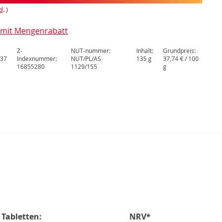
d
. )
l mit Mengenrabatt
Z-
NUT-nummer:
Inhalt:
Grundpreis:
37
Indexnummer:
NUT/PL/AS
135 g
37,74 € / 100
16855280
1129/155
g
N
Tabletten:
NRV*