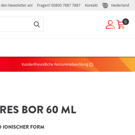
r den Newsletter an!
Fragen?
00800 7887 7887
Kontakt
Nederland
0
UKUNDE
Kundenfreundliche Retourenabwicklung
ie noch kein Konto haben, können Sie einfach und schnell
ivates oder geschäftliches Konto erstellen:
NTO ERSTELLEN
RES BOR 60 ML
EILE EINES GESCHÄFTSKONTOS
chäftsbedingungen
ND IONISCHER FORM
ffelrabatte