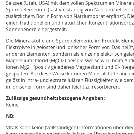
Salzsee (Utah, USA) mit dem vollen Spektrum an Mineral
Spurenelementen (fast vollständig von Natrium befreit u
zusätzlichem Bor in Form von Natriumborat ergänzt). Di
einen traditionellen und natürlichen Konzentrationsproz
Sonnenenergie hergestellt.
Die Mineralstoffe und Spurenelemente im Produkt Elemen
Elektrolyte in gelöster und ionischer Form vor. Das heißt
anderen Elementen, sondern als einzelne elektrisch gela
Magnesiumchlorid (MgCl2) beispielsweise wird beim Aufl
Ionen Mg2+ (positiv geladenes Magnesium) und Cl- (negat
gespalten. Auf diese Weise kommen Mineralstoffe auch 
gelöst in intra- und extrazellulären Flüssigkeiten wie de
in ionischer Form sind daher leicht zu resorbieren.
Zulässige gesundheitsbezogene Angaben:
Keine.
NB:
Vitals kann keine (vollständigen) Informationen über di