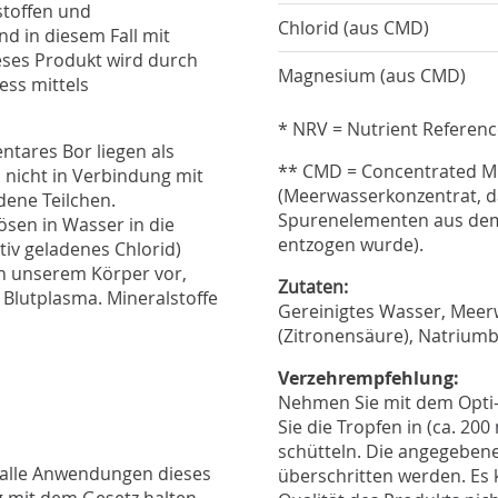
stoffen und
Chlorid (aus CMD)
nd in diesem Fall mit
eses Produkt wird durch
Magnesium (aus CMD)
ess mittels
* NRV = Nutrient Referenc
tares Bor liegen als
** CMD = Concentrated Mi
, nicht in Verbindung mit
(Meerwasserkonzentrat, d
dene Teilchen.
Spurenelementen aus dem
ösen in Wasser in die
entzogen wurde).
iv geladenes Chlorid)
in unserem Körper vor,
Zutaten:
m Blutplasma. Mineralstoffe
Gereinigtes Wasser, Meer
(Zitronensäure), Natriumb
Verzehrempfehlung:
Nehmen Sie mit dem Opti-D
Sie die Tropfen in (ca. 2
schütteln. Die angegeben
e/alle Anwendungen dieses
überschritten werden. Es k