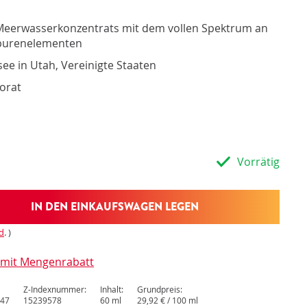
fessionelle Produktinformationen
fessionelle Unterstützung
Meerwasserkonzentrats mit dem vollen Spektrum an
ates und Publikationen der Stiftung OrthoKnowledge
Spurenelementen
ional: Lieferung an den Kunden oder Patienten
ional: Kommissionssystem
ee in Utah, Vereinigte Staaten
orat
Vorrätig
IN DEN EINKAUFSWAGEN LEGEN
d
. )
l mit Mengenrabatt
Z-Indexnummer:
Inhalt:
Grundpreis:
47
15239578
60 ml
29,92 € / 100 ml