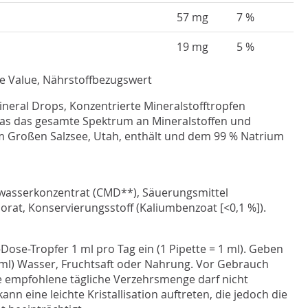
57 mg
7 %
19 mg
5 %
e Value, Nährstoffbezugswert
neral Drops, Konzentrierte Mineralstofftropfen
as das gesamte Spektrum an Mineralstoffen und
 Großen Salzsee, Utah, enthält und dem 99 % Natrium
wasserkonzentrat (CMD**), Säuerungsmittel
orat, Konservierungsstoff (Kaliumbenzoat [<0,1 %]).
ose-Tropfer 1 ml pro Tag ein (1 Pipette = 1 ml). Geben
00 ml) Wasser, Fruchtsaft oder Nahrung. Vor Gebrauch
e empfohlene tägliche Verzehrsmenge darf nicht
ann eine leichte Kristallisation auftreten, die jedoch die