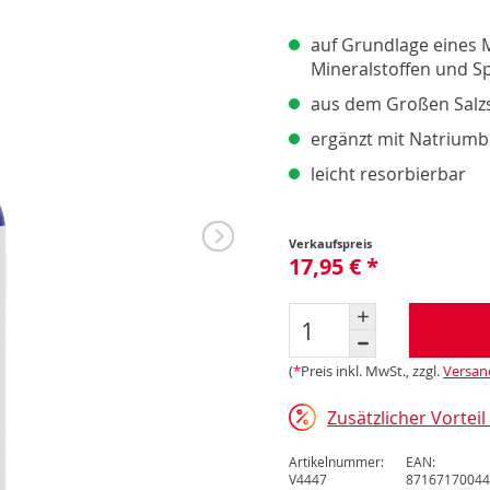
Pro
Pro
auf Grundlage eines 
Upd
Mineralstoffen und 
Opt
Opt
aus dem Großen Salzs
ergänzt mit Natriumb
leicht resorbierbar
Verkaufspreis
17,95 € *
(
*
Preis inkl. MwSt., zzgl.
Versan
Zusätzlicher Vortei
Artikelnummer:
EAN:
V4447
87167170044