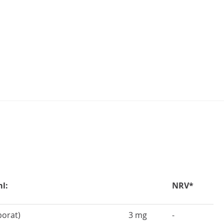
N
l:
NRV*
orat)
3 mg
-