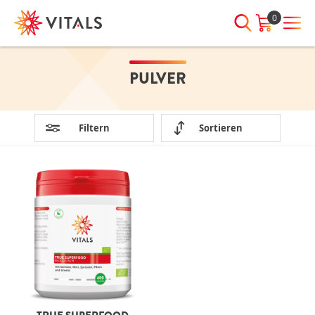
0
PULVER
ANMELDEN
HABEN SIE NOCH
FRAGEN?
E-Mail-Adresse
Wir sind jeden Tag für Sie da!
Filtern
Sortieren
Wenn wir Ihnen irgendwie
behilflich sein können, nehmen
Sie bitte Kontakt mit uns auf:
Passwort
00800 7887 7887
Passwort
Passwort
anzeigen
vergessen?
Angemeldet
bleiben