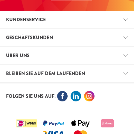
KUNDENSERVICE
KONTAKT
GESCHÄFTSKUNDEN
ZAHLUNGSINFORMATIONEN
GESCHÄFTSKONTO
IMPRESSUM
ÜBER UNS
VORTEILE FÜR GESCHÄFTSKUNDEN
VERSANDINFORMATIONEN
VITALS
FREIE STELLEN
BLEIBEN SIE AUF DEM LAUFENDEN
ORTHOKNOWLEDGE
VITAL BLOG
ABONNIEREN SIE JETZT DEN NEWSLETTER UND
FOLGEN SIE UNS AUF:
BLEIBEN SIE AUF DEM LAUFENDEN
ANMELDUNG