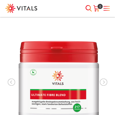
0
ANMELDEN
HABEN SIE NOCH
FRAGEN?
E-Mail-Adresse
Wir sind jeden Tag für Sie da!
Wenn wir Ihnen irgendwie
behilflich sein können, nehmen
Sie bitte Kontakt mit uns auf:
Passwort
00800 7887 7887
Passwort
Passwort
anzeigen
vergessen?
Angemeldet
bleiben