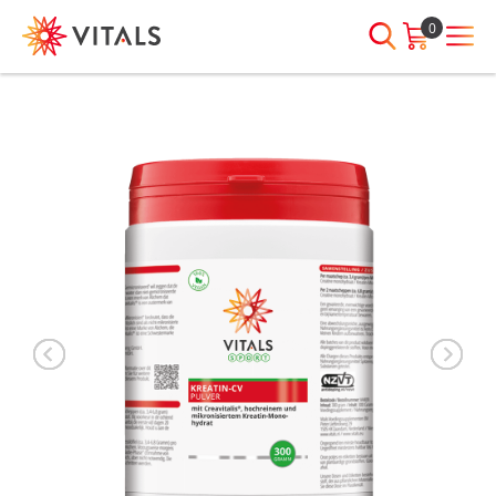
0
ANMELDEN
HABEN SIE NOCH
FRAGEN?
E-Mail-Adresse
Wir sind jeden Tag für Sie da!
Wenn wir Ihnen irgendwie
behilflich sein können, nehmen
Sie bitte Kontakt mit uns auf:
Passwort
00800 7887 7887
Passwort
Passwort
anzeigen
vergessen?
Angemeldet
bleiben