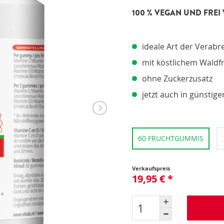
Pro
100 % VEGAN UND FRE
Pro
Upd
Opt
Opt
ideale Art der Verabr
mit köstlichem Wald
ohne Zuckerzusatz
jetzt auch in günstig
60 FRUCHTGUMMIS
Verkaufspreis
19,95 € *