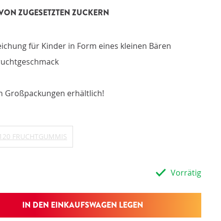
fessionelle Produktinformationen
I VON ZUGESETZTEN ZUCKERN
fessionelle Unterstützung
ates und Publikationen der Stiftung OrthoKnowledge
ional: Lieferung an den Kunden oder Patienten
ional: Kommissionssystem
eichung für Kinder in Form eines kleinen Bären
fruchtgeschmack
en Großpackungen erhältlich!
120 FRUCHTGUMMIS
Vorrätig
IN DEN EINKAUFSWAGEN LEGEN