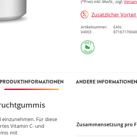
(
*
Preis inkl. MwSt., zzgl.
Versan
Zusätzlicher Vortei
Artikelnummer:
EAN:
V4003
87167170040
PRODUKTINFORMATIONEN
ANDERE INFORMATIONE
Fruchtgummis
el einzunehmen. Für diese
Zusammensetzung pro
ertes Vitamin C- und
mmis mit