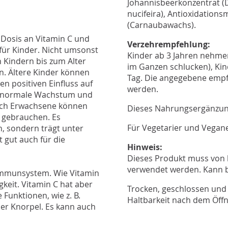
Johannisbeerkonzentrat (
nucifeira), Antioxidations
(Carnaubawachs).
 Dosis an Vitamin C und
Verzehrempfehlung:
 für Kinder. Nicht umsonst
Kinder ab 3 Jahren nehmen
n Kindern bis zum Alter
im Ganzen schlucken), Ki
en. Ältere Kinder können
Tag. Die angegebene empf
nen positiven Einfluss auf
werden.
s normale Wachstum und
uch Erwachsene können
Dieses Nahrungsergänzungs
) gebrauchen. Es
Für Vegetarier und Vegane
, sondern trägt unter
 gut auch für die
Hinweis:
Dieses Produkt muss von 
verwendet werden. Kann 
s Immunsystem. Wie Vitamin
gkeit. Vitamin C hat aber
Trocken, geschlossen und 
Funktionen, wie z. B.
Haltbarkeit nach dem Öff
er Knorpel. Es kann auch