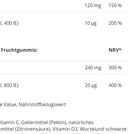
120 mg
150 %
, 400 IE)
10 μg
200 %
2 Fruchtgummis:
NRV*
240 mg
300 %
, 800 IE)
20 μg
400 %
e Value, Nährstoffbezugswert
itamin C, Geliermittel (Pektin), natürliches
ittel (Zitronensäure), Vitamin D3, Wurzelund schwarze