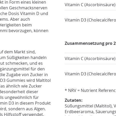
kt in Form eines kleinen
Vitamin C (Ascorbinsäure)
svollen Geschmacksnerven
liche Dosis Vitamin D und
tems. Aber auch
Vitamin D3 (Cholecalciferol
ierigkeiten beim
gummi bevorzugen, können
Zusammensetzung pro 
uf dem Markt sind,
h um Süßigkeiten handeln
Vitamin C (Ascorbinsäure)
 gut schmecken, und es
gänzungsmittel für den
Vitamin D3 (Cholecalciferol
ie Zugabe von Zucker in
+ D3 Gummies wird Maltitol
das ähnlich wie Zucker
* NRV = Nutrient Referenc
 Besonderheit dieser
lls ungewöhnlich für
Zutaten:
tamin D3 in diesem Produkt
Süßungsmittel (Maltitol), V
wird, sondern aus Algen.
Erdbeeraroma, Säuerungsm
 Hilfsstoff verwendet.