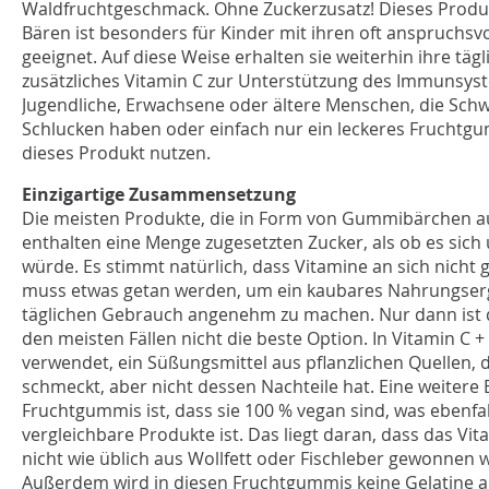
Waldfruchtgeschmack
. Ohne Zuckerzusatz! Dieses Produ
Bären ist besonders für Kinder mit ihren oft anspruch
geeignet. Auf diese Weise erhalten sie weiterhin ihre täg
zusätzliches Vitamin C zur Unterstützung des Immunsys
Jugendliche, Erwachsene oder ältere Menschen, die Schw
Schlucken haben oder einfach nur ein leckeres Frucht
dieses Produkt nutzen.
Einzigartige Zusammensetzung
Die meisten Produkte, die in Form von Gummibärchen a
enthalten eine Menge zugesetzten Zucker, als ob es sic
würde. Es stimmt natürlich, dass Vitamine an sich nicht
muss etwas getan werden, um ein kaubares Nahrungser
täglichen Gebrauch angenehm zu machen. Nur dann ist d
den meisten Fällen nicht die beste Option. In Vitamin C 
verwendet, ein Süßungsmittel aus pflanzlichen Quellen, 
schmeckt, aber nicht dessen Nachteile hat. Eine weitere
Fruchtgummis ist, dass sie 100 % vegan sind, was ebenfa
vergleichbare Produkte ist. Das liegt daran, dass das Vi
nicht wie üblich aus Wollfett oder Fischleber gewonnen 
Außerdem wird in diesen Fruchtgummis keine Gelatine als