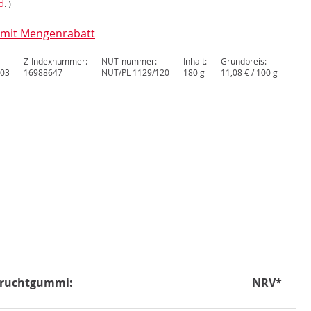
d
. )
l mit Mengenrabatt
Z-Indexnummer:
NUT-nummer:
Inhalt:
Grundpreis:
03
16988647
NUT/PL 1129/120
180 g
11,08 € / 100 g
N
 Fruchtgummi:
NRV*