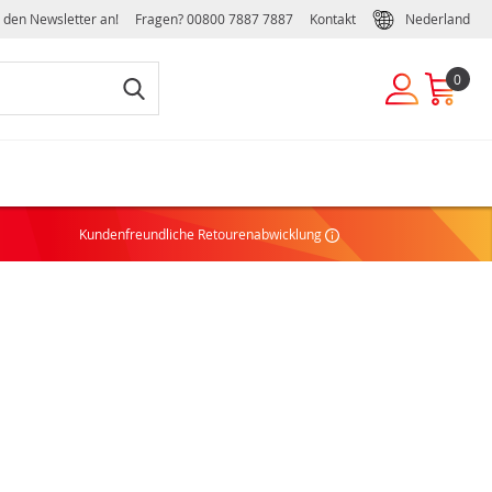
r den Newsletter an!
Fragen?
00800 7887 7887
Kontakt
Nederland
0
UKUNDE
Kundenfreundliche Retourenabwicklung
ie noch kein Konto haben, können Sie einfach und schnell
ivates oder geschäftliches Konto erstellen:
NTO ERSTELLEN
EILE EINES GESCHÄFTSKONTOS
chäftsbedingungen
ffelrabatte