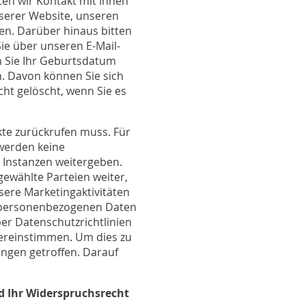
ten wir Kontakt mit Ihnen
serer Website, unseren
n. Darüber hinaus bitten
Sie über unseren E-Mail-
n Sie Ihr Geburtsdatum
. Davon können Sie sich
cht gelöscht, wenn Sie es
te zurückrufen muss. Für
werden keine
Instanzen weitergeben.
gewählte Parteien weiter,
sere Marketingaktivitäten
re personenbezogenen Daten
er Datenschutzrichtlinien
ereinstimmen. Um dies zu
ungen getroffen. Darauf
d Ihr Widerspruchsrecht