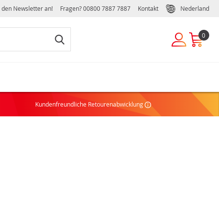
r den Newsletter an!
Fragen?
00800 7887 7887
Kontakt
Nederland
0
UKUNDE
Kundenfreundliche Retourenabwicklung
ie noch kein Konto haben, können Sie einfach und schnell
ivates oder geschäftliches Konto erstellen:
NTO ERSTELLEN
EILE EINES GESCHÄFTSKONTOS
chäftsbedingungen
ffelrabatte