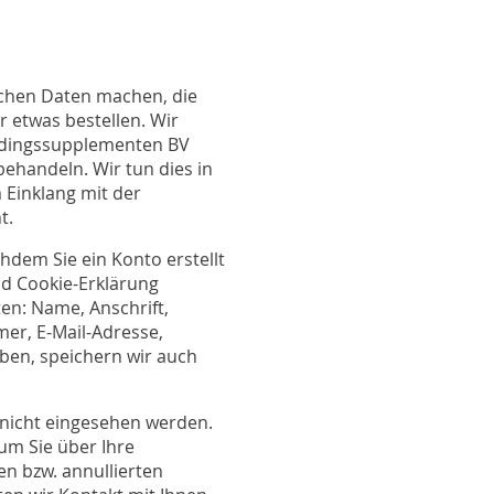
Pro
Pro
Upd
Opt
lichen Daten machen, die
Opt
r etwas bestellen. Wir
edingssupplementen BV
 behandeln. Wir tun dies in
 Einklang mit der
t.
dem Sie ein Konto erstellt
nd Cookie-Erklärung
n: Name, Anschrift,
mer, E-Mail-Adresse,
eben, speichern wir auch
nicht eingesehen werden.
um Sie über Ihre
en bzw. annullierten