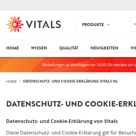
PRODUKTE
HOME
WISSEN
QUALITÄT
NEUIGKEITEN
VI
ANMELDE
HABEN SIE NOCH
FRAGEN?
Bestellungen an Werktagen vor 16:00 Uhr werden am 
E-Mail-Adresse
Wir sind jeden Tag für Sie da!
Wenn wir Ihnen irgendwie
DATENSCHUTZ- UND COOKIE-ERKLÄRUNG VITALS.NL
HOME
behilflich sein können, nehmen
Sie bitte Kontakt mit uns auf:
Passwort
DATENSCHUTZ- UND COOKIE-ER
00800 7887 7887
Passwort anzei
Datenschutz- und Cookie-Erklärung von Vitals
Diese Datenschutz- und Cookie-Erklärung gilt für Besuc
Angemeldet bl