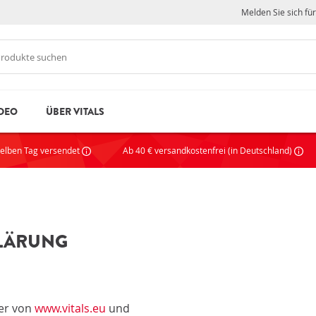
Melden Sie sich fü
DEO
ÜBER VITALS
N
NE
selben Tag versendet
Ab 40 € versandkostenfrei (in Deutschland)
Wenn S
ein pr
KO
KLÄRUNG
VORT
gen
Passwort vergessen?
Ges
Sta
her von
www.vitals.eu
und
eiben